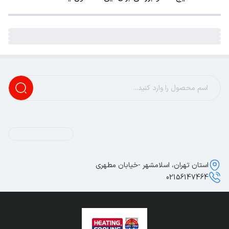
استان تهران، اسلامشهر -خیابان مطهری
02156147464