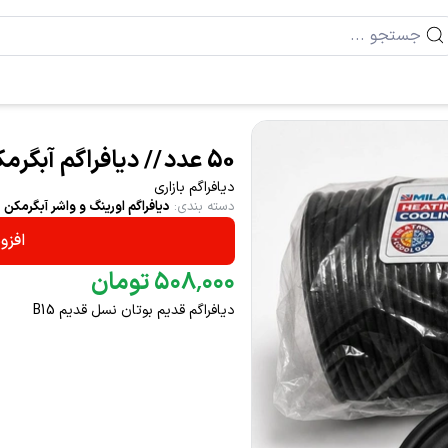
50 عدد // دیافراگم آبگرمکن بوتان B15 قدیمی T 4145
دیافراگم بازاری
دسته بندی
:
دیافراگم اورینگ و واشر آبگرمکن
افزو
۰۰۰
٬
۵۰۸
تومان
دیافراگم قدیم بوتان نسل قدیم B15