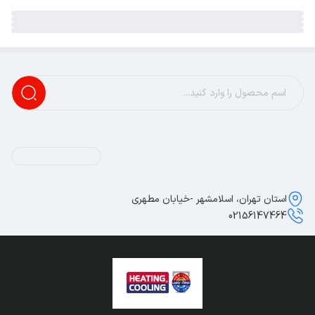
استان تهران، اسلامشهر -خیابان مطهری
02156147464